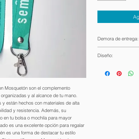
Ag
Demora de entrega:
Por lo general nuest
Diseño:
luego de realizado 
factores puede llega
El diseño es 100% P
cliente.
Contamos con casi 1
rubro.
con Mosquetón son el complemento
s organizadas y al alcance de tu mano.
s y están hechos con materiales de alta
bilidad y resistencia. Además, su
o en tu bolsa o mochila para mayor
ado es una excelente opción para regalar
ién es una forma de destacar tu estilo