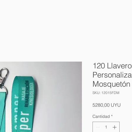
HOME
NOSOTROS
PRODUCTOS
CONT
120 Llavero
Personaliz
Mosquetón
SKU: 12015FDM
Preci
5280,00 UYU
Cantidad
*