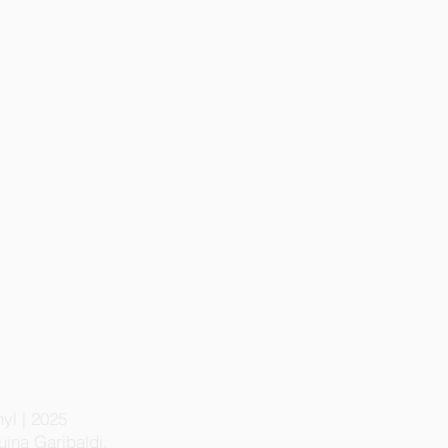
s sueños
yl | 2025
ina Garibaldi.