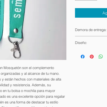
Ag
Demora de entrega:
Por lo general nuest
Diseño:
luego de realizado 
factores puede llega
El diseño es 100% P
cliente.
Contamos con casi 1
rubro.
con Mosquetón son el complemento
s organizadas y al alcance de tu mano.
s y están hechos con materiales de alta
bilidad y resistencia. Además, su
o en tu bolsa o mochila para mayor
ado es una excelente opción para regalar
ién es una forma de destacar tu estilo