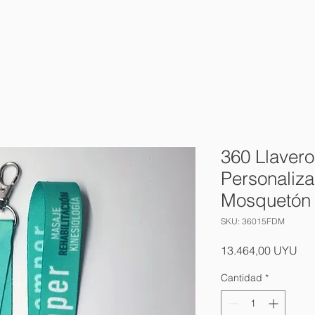
HOME
NOSOTROS
PRODUCTOS
CONT
360 Llavero
Personaliz
Mosquetón
SKU: 36015FDM
Pre
13.464,00 UYU
Cantidad
*