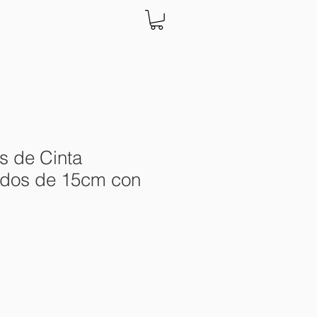
ACTO
Más
s de Cinta
ados de 15cm con
cio