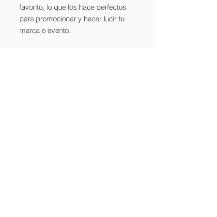
favorito, lo que los hace perfectos
para promocionar y hacer lucir tu
marca o evento.
Imprimimos tus
sueños
Centro de Impresión | Tecvinyl | 2025
Avenida General Flores 2761 esquina
Garibaldi.
TIENDA
PRODUCTOS
INICIO