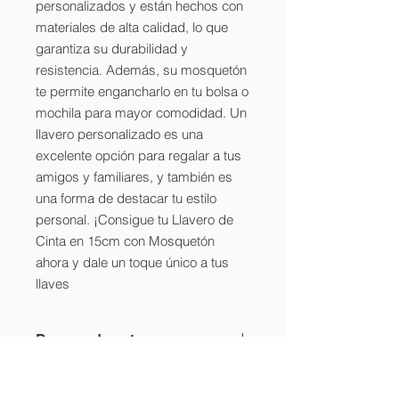
personalizados y están hechos con
materiales de alta calidad, lo que
garantiza su durabilidad y
resistencia. Además, su mosquetón
te permite engancharlo en tu bolsa o
mochila para mayor comodidad. Un
llavero personalizado es una
excelente opción para regalar a tus
amigos y familiares, y también es
una forma de destacar tu estilo
personal. ¡Consigue tu Llavero de
Cinta en 15cm con Mosquetón
ahora y dale un toque único a tus
llaves
Demora de entrega
Por lo general nuestra demora es de
Diseño
3 a 5 días habiles luego de realizado